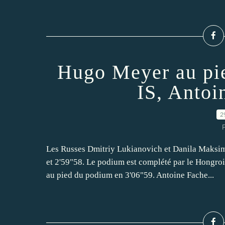
Hugo Meyer au pi
IS, Antoi
2
P
Les Russes Dmitriy Lukianovich et Danila Maksim
et 2'59"58. Le podium est complété par le Hongr
au pied du podium en 3'06"59. Antoine Fache...