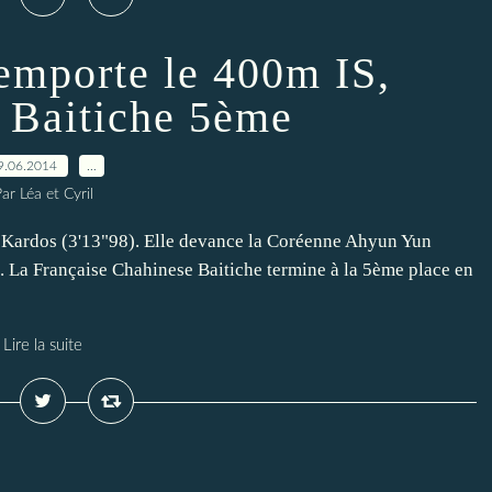
emporte le 400m IS,
 Baitiche 5ème
9.06.2014
…
ar Léa et Cyril
 Kardos (3'13"98). Elle devance la Coréenne Ahyun Yun
. La Française Chahinese Baitiche termine à la 5ème place en
Lire la suite