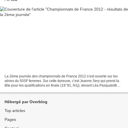
La 2ème journée des championnats de France 2012 s’est ouverte sur les
séries du 50SF femmes. Sur cette épreuve, c’est Jeanne Sery qui prend la
tête pour les qualifications en finale (19’’81, N1j), devant Léa Pasqualotti
(20’’13) et Alison Dumontier (20’’44)....
Hébergé par Overblog
Top articles
Pages