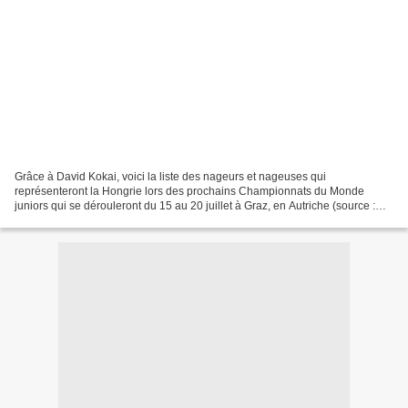
Grâce à David Kokai, voici la liste des nageurs et nageuses qui
représenteront la Hongrie lors des prochains Championnats du Monde
juniors qui se dérouleront du 15 au 20 juillet à Graz, en Autriche (source :
Finswimmer magazine). Nom : Club : Barnabás...