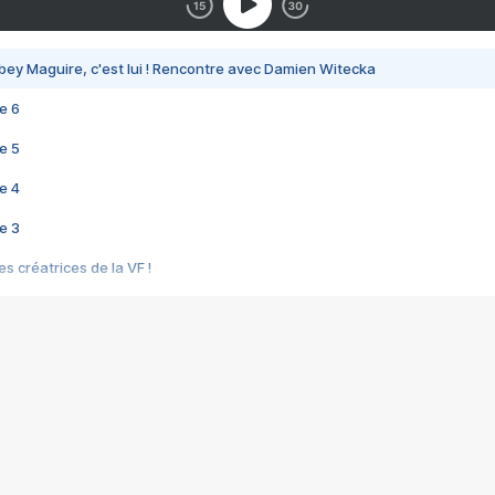
bey Maguire, c'est lui ! Rencontre avec Damien Witecka
e 6
e 5
e 4
e 3
s créatrices de la VF !
e 2
e 1
e Mektoub My Love arrive enfin ! Rencontre avec Shaïn Boumedine et Sal
i : après Toni en famille
elle réalise le bouleversant Dites lui que je l'aime