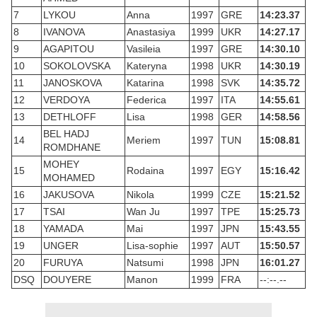
7
LYKOU
Anna
1997
GRE
14:23.37
8
IVANOVA
Anastasiya
1999
UKR
14:27.17
9
AGAPITOU
Vasileia
1997
GRE
14:30.10
10
SOKOLOVSKA
Kateryna
1998
UKR
14:30.19
11
JANOSKOVA
Katarina
1998
SVK
14:35.72
12
VERDOYA
Federica
1997
ITA
14:55.61
13
DETHLOFF
Lisa
1998
GER
14:58.56
BEL HADJ
14
Meriem
1997
TUN
15:08.81
ROMDHANE
MOHEY
15
Rodaina
1997
EGY
15:16.42
MOHAMED
16
JAKUSOVA
Nikola
1999
CZE
15:21.52
17
TSAI
Wan Ju
1997
TPE
15:25.73
18
YAMADA
Mai
1997
JPN
15:43.55
19
UNGER
Lisa-sophie
1997
AUT
15:50.57
20
FURUYA
Natsumi
1998
JPN
16:01.27
DSQ
DOUYERE
Manon
1999
FRA
--:--.--