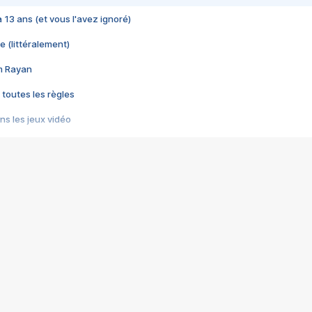
 a 13 ans (et vous l'avez ignoré)
e (littéralement)
im Rayan
 toutes les règles
s les jeux vidéo
us choquant de Rockstar ? - Le scandale BULLY
e plus moche de Steam
du RÊVE tourne au CAUCHEMAR
pendant 8 heures
it… à tort
umiliés par un jeu vidéo
ire - Final Fantasy 8