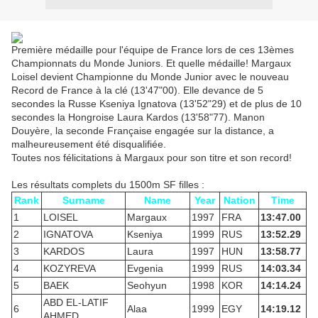
Première médaille pour l'équipe de France lors de ces 13èmes
Championnats du Monde Juniors. Et quelle médaille! Margaux
Loisel devient Championne du Monde Junior avec le nouveau
Record de France à la clé (13'47"00). Elle devance de 5
secondes la Russe Kseniya Ignatova (13'52"29) et de plus de 10
secondes la Hongroise Laura Kardos (13'58"77). Manon
Douyère, la seconde Française engagée sur la distance, a
malheureusement été disqualifiée.
Toutes nos félicitations à Margaux pour son titre et son record!
Les résultats complets du 1500m SF filles :
Rank
Surname
Name
Year
Nation
Time
1
LOISEL
Margaux
1997
FRA
13:47.00
2
IGNATOVA
Kseniya
1999
RUS
13:52.29
3
KARDOS
Laura
1997
HUN
13:58.77
4
KOZYREVA
Evgenia
1999
RUS
14:03.34
5
BAEK
Seohyun
1998
KOR
14:14.24
ABD EL-LATIF
6
Alaa
1999
EGY
14:19.12
AHMED