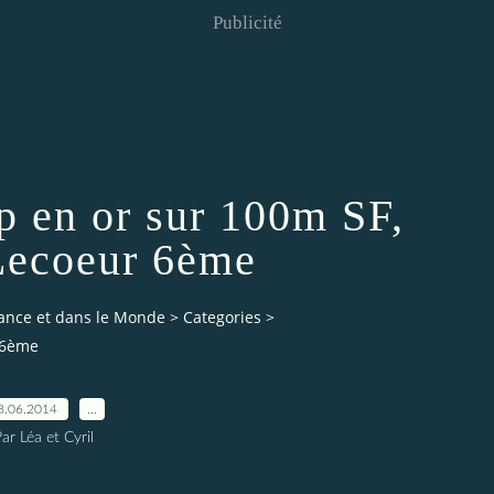
Publicité
p en or sur 100m SF,
Lecoeur 6ème
rance et dans le Monde
>
Categories
>
 6ème
8.06.2014
…
ar Léa et Cyril