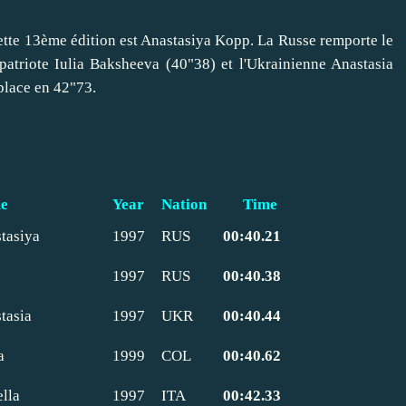
tte 13ème édition est Anastasiya Kopp. La Russe remporte le
triote Iulia Baksheeva (40"38) et l'Ukrainienne Anastasia
place en 42"73.
e
Year
Nation
Time
tasiya
1997
RUS
00:40.21
1997
RUS
00:40.38
tasia
1997
UKR
00:40.44
a
1999
COL
00:40.62
ella
1997
ITA
00:42.33