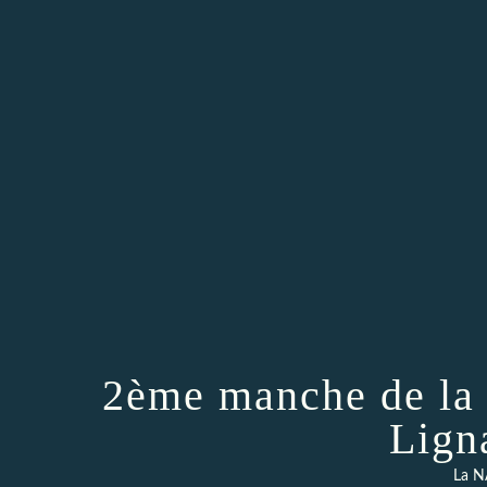
2ème manche de la
Lign
La N