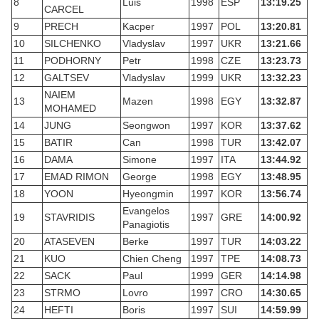
8
Luis
1998
ESP
13:19.25
CARCEL
9
PRECH
Kacper
1997
POL
13:20.81
10
SILCHENKO
Vladyslav
1997
UKR
13:21.66
11
PODHORNY
Petr
1998
CZE
13:23.73
12
GALTSEV
Vladyslav
1999
UKR
13:32.23
NAIEM
13
Mazen
1998
EGY
13:32.87
MOHAMED
14
JUNG
Seongwon
1997
KOR
13:37.62
15
BATIR
Can
1998
TUR
13:42.07
16
DAMA
Simone
1997
ITA
13:44.92
17
EMAD RIMON
George
1998
EGY
13:48.95
18
YOON
Hyeongmin
1997
KOR
13:56.74
Evangelos
19
STAVRIDIS
1997
GRE
14:00.92
Panagiotis
20
ATASEVEN
Berke
1997
TUR
14:03.22
21
KUO
Chien Cheng
1997
TPE
14:08.73
22
SACK
Paul
1999
GER
14:14.98
23
STRMO
Lovro
1997
CRO
14:30.65
24
HEFTI
Boris
1997
SUI
14:59.99