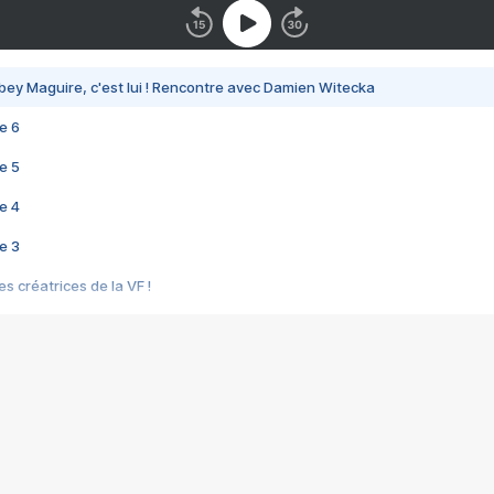
bey Maguire, c'est lui ! Rencontre avec Damien Witecka
e 6
e 5
e 4
e 3
s créatrices de la VF !
e 2
e 1
e Mektoub My Love arrive enfin ! Rencontre avec Shaïn Boumedine et Sal
i : après Toni en famille
elle réalise le bouleversant Dites lui que je l'aime