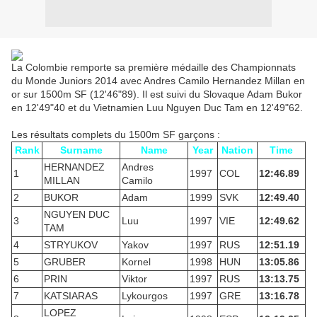
La Colombie remporte sa première médaille des Championnats
du Monde Juniors 2014 avec Andres Camilo Hernandez Millan en
or sur 1500m SF (12'46"89). Il est suivi du Slovaque Adam Bukor
en 12'49"40 et du Vietnamien Luu Nguyen Duc Tam en 12'49"62.
Les résultats complets du 1500m SF garçons :
Rank
Surname
Name
Year
Nation
Time
HERNANDEZ
Andres
1
1997
COL
12:46.89
MILLAN
Camilo
2
BUKOR
Adam
1999
SVK
12:49.40
NGUYEN DUC
3
Luu
1997
VIE
12:49.62
TAM
4
STRYUKOV
Yakov
1997
RUS
12:51.19
5
GRUBER
Kornel
1998
HUN
13:05.86
6
PRIN
Viktor
1997
RUS
13:13.75
7
KATSIARAS
Lykourgos
1997
GRE
13:16.78
LOPEZ