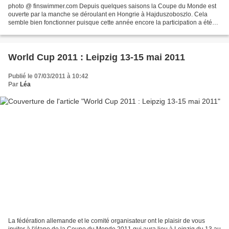
photo @ finswimmer.com Depuis quelques saisons la Coupe du Monde est
ouverte par la manche se déroulant en Hongrie à Hajduszoboszlo. Cela
semble bien fonctionner puisque cette année encore la participation a été
importante. 299 athlètes de 14 nationalités...
World Cup 2011 : Leipzig 13-15 mai 2011
Publié le 07/03/2011 à 10:42
Par
Léa
La fédération allemande et le comité organisateur ont le plaisir de vous