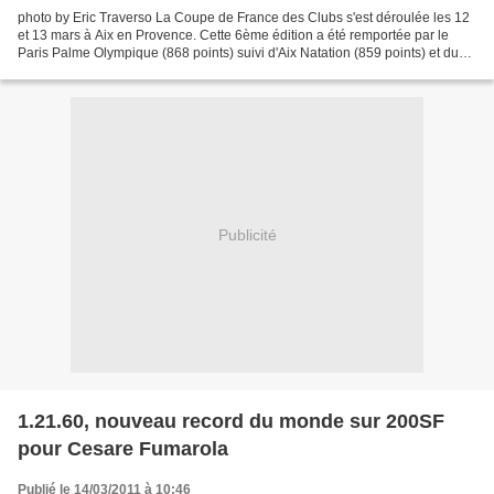
photo by Eric Traverso La Coupe de France des Clubs s'est déroulée les 12
et 13 mars à Aix en Provence. Cette 6ème édition a été remportée par le
Paris Palme Olympique (868 points) suivi d'Aix Natation (859 points) et du
Club Sportif Gravenchon (784 points)....
Publicité
1.21.60, nouveau record du monde sur 200SF
pour Cesare Fumarola
Publié le 14/03/2011 à 10:46