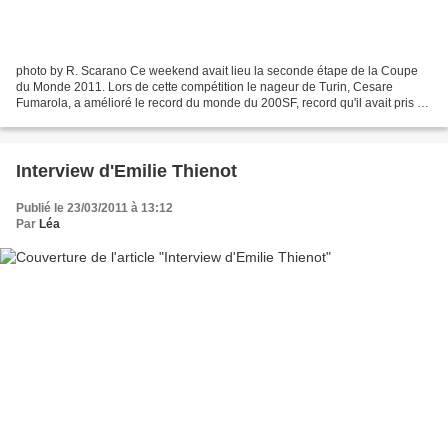
photo by R. Scarano Ce weekend avait lieu la seconde étape de la Coupe
du Monde 2011. Lors de cette compétition le nageur de Turin, Cesare
Fumarola, a amélioré le record du monde du 200SF, record qu'il avait pris à
Kokorev 2 semaines auparavant! Il réalise...
Interview d'Emilie Thienot
Publié le 23/03/2011 à 13:12
Par
Léa