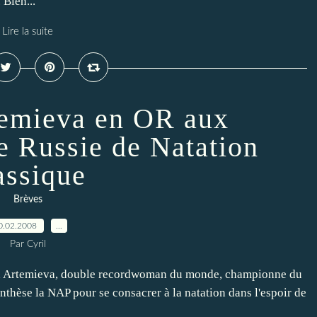
Bien...
Lire la suite
temieva en OR aux
e Russie de Natation
assique
Brèves
0.02.2008
…
Par Cyril
ina Artemieva, double recordwoman du monde, championne du
anthèse la NAP pour se consacrer à la natation dans l'espoir de