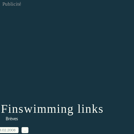
Publicité
e Finswimming links
Brèves
3.02.2008
…