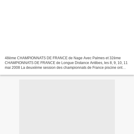
48ème CHAMPIONNATS DE FRANCE de Nage Avec Palmes et 32ème
CHAMPIONNATS DE FRANCE de Longue Distance Antibes, les 8, 9, 10, 11
mai 2008 La deuxième session des championnats de France piscine ont
débuté par une cérémonie d'ouverture réduite à son strict...