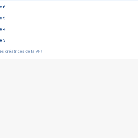
e 6
e 5
e 4
e 3
s créatrices de la VF !
e 2
e 1
e Mektoub My Love arrive enfin ! Rencontre avec Shaïn Boumedine et Sal
i : après Toni en famille
elle réalise le bouleversant Dites lui que je l'aime
ais ! Rencontre autour de Vie privée de Rebecca Zlotowski
 de Marguerite, Grave... Rencontre avec Ella Rumpf