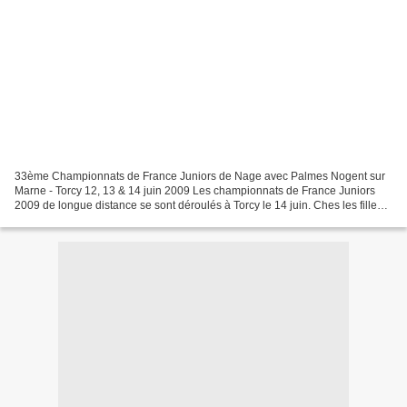
33ème Championnats de France Juniors de Nage avec Palmes Nogent sur
Marne - Torcy 12, 13 & 14 juin 2009 Les championnats de France Juniors
2009 de longue distance se sont déroulés à Torcy le 14 juin. Ches les filles,
c'est Katie Leblond (minime 1) du...