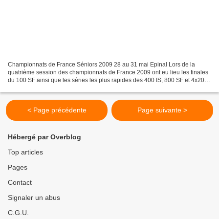
Championnats de France Séniors 2009 28 au 31 mai Epinal Lors de la
quatrième session des championnats de France 2009 ont eu lieu les finales
du 100 SF ainsi que les séries les plus rapides des 400 IS, 800 SF et 4x200
SF. Le 800 SF femmes a donné lieu...
< Page précédente
Page suivante >
Hébergé par Overblog
Top articles
Pages
Contact
Signaler un abus
C.G.U.