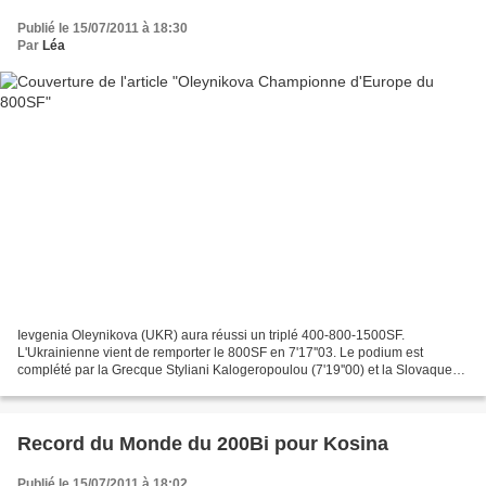
Publié le 15/07/2011 à 18:30
Par
Léa
Ievgenia Oleynikova (UKR) aura réussi un triplé 400-800-1500SF.
L'Ukrainienne vient de remporter le 800SF en 7'17''03. Le podium est
complété par la Grecque Styliani Kalogeropoulou (7'19''00) et la Slovaque
Ivana Hanakova (7'27''07). Tiphaine Morin n'a...
Record du Monde du 200Bi pour Kosina
Publié le 15/07/2011 à 18:02