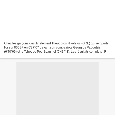
Chez les garçons c'est finalement Theodoros Nikoletos (GRE) qui remporte
l'or sur 800SF en 6'37''07 devant son compatriote Georgios Papoutsis
(6'40''69) et le Tchèque Petr Spanihel (6'43''43). Les résultats complets : Rnk
Surname Name Year Nation Time...