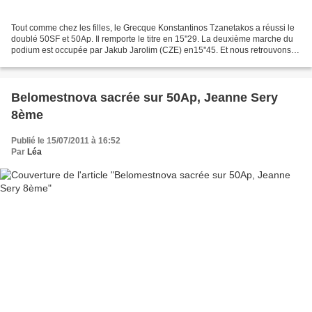
Tout comme chez les filles, le Grecque Konstantinos Tzanetakos a réussi le
doublé 50SF et 50Ap. Il remporte le titre en 15''29. La deuxième marche du
podium est occupée par Jakub Jarolim (CZE) en15''45. Et nous retrouvons
notre Français, Alexandre Noir,...
Belomestnova sacrée sur 50Ap, Jeanne Sery
8ème
Publié le 15/07/2011 à 16:52
Par
Léa