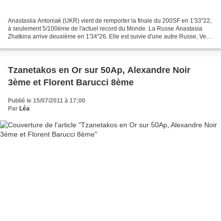
Anastasiia Antoniak (UKR) vient de remporter la finale du 200SF en 1'33''22,
à seulement 5/100ème de l'actuel record du Monde. La Russe Anastasia
Zhatkina arrive deuxième en 1'34''26. Elle est suivie d'une autre Russe, Vera
Iljushina, en 1'34''63. Les...
Tzanetakos en Or sur 50Ap, Alexandre Noir
3ème et Florent Barucci 8ème
Publié le 15/07/2011 à 17:00
Par
Léa