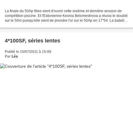
La finale du 50Ap filles vient d'ouvrir cette sixième et dernière session de
compétition piscine. Et l'Estonienne Kesnia Belomestnova a réussi le doublé
sur le 50m puisqu'elle vient de prendre l'or sur le 50Ap en 17''54. La bataille
aura été serrée, la...
4*100SF, séries lentes
Publié le 15/07/2011 à 15:06
Par
Léa