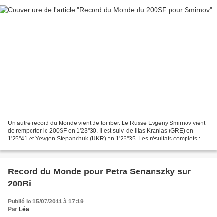
Un autre record du Monde vient de tomber. Le Russe Evgeny Smirnov vient
de remporter le 200SF en 1'23''30. Il est suivi de Ilias Kranias (GRE) en
1'25''41 et Yevgen Stepanchuk (UKR) en 1'26''35. Les résultats complets :
Rnk Surname Name Year Nation Time...
Record du Monde pour Petra Senanszky sur
200Bi
Publié le 15/07/2011 à 17:19
Par
Léa