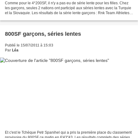
Comme pour le 4*200SF, il n'y a pas eu de série lente pour les filles. Chez
les garçons, seules 2 nations ont participé aux séries lentes avec la Turquie
et la Slovaquie. Les résultats de la série lente garçons : Rnk Team Athletes
Nation Laps Time 1 Turkey...
800SF garçons, séries lentes
Publié le 15/07/2011 à 15:03
Par
Léa
Et c'est le Tchèque Petr Spanihel qui a pris la première place du classement
provisoire du 800SF ce matin en 6'43''43. Les résultats complets des séries