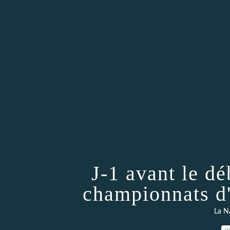
J-1 avant le d
championnats d
La N