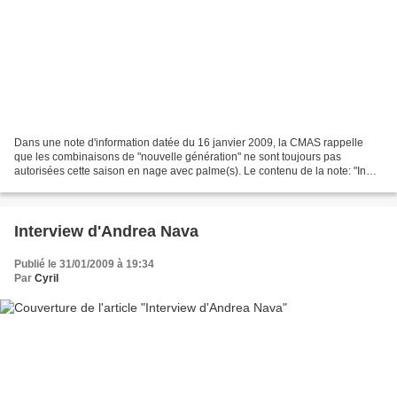
Dans une note d'information datée du 16 janvier 2009, la CMAS rappelle
que les combinaisons de "nouvelle génération" ne sont toujours pas
autorisées cette saison en nage avec palme(s). Le contenu de la note: "In
order to avoid misunderstandings, we esteem...
Interview d'Andrea Nava
Publié le 31/01/2009 à 19:34
Par
Cyril