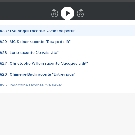
#30 : Eve Angeli raconte "Avant de partir"
#29 : MC Solaar raconte "Bouge de là"
28 : Lorie raconte "Je vais vite"
#27 : Christophe Willem raconte "Jacques a dit"
#26 : Chimène Badi raconte "Entre nous"
#25 : Indochine raconte "3e sexe"
#24 : Zaho raconte "C'est chelou"
#23 : Patrick Bruel raconte "Au café des délices"
#22 : Kyo raconte "Le chemin"
#21 : Nolwenn Leroy raconte "Cassé"