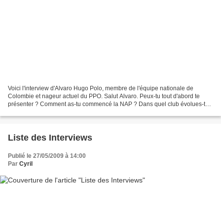
Voici l'interview d'Alvaro Hugo Polo, membre de l'équipe nationale de
Colombie et nageur actuel du PPO. Salut Alvaro. Peux-tu tout d'abord te
présenter ? Comment as-tu commencé la NAP ? Dans quel club évolues-tu?
J'ai commencé la NAP en Colombie à Cali...
Liste des Interviews
Publié le 27/05/2009 à 14:00
Par
Cyril