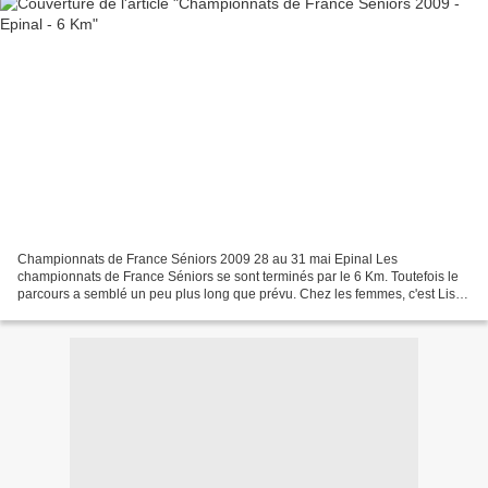
Championnats de France Séniors 2009 28 au 31 mai Epinal Les
championnats de France Séniors se sont terminés par le 6 Km. Toutefois le
parcours a semblé un peu plus long que prévu. Chez les femmes, c'est Lisa
Saint Jours (TOP) qui s'est imposée en 1h09'52....