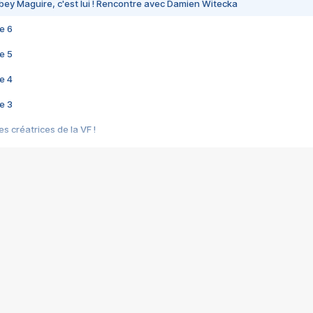
bey Maguire, c'est lui ! Rencontre avec Damien Witecka
e 6
e 5
e 4
e 3
s créatrices de la VF !
e 2
e 1
e Mektoub My Love arrive enfin ! Rencontre avec Shaïn Boumedine et Sal
i : après Toni en famille
elle réalise le bouleversant Dites lui que je l'aime
ais ! Rencontre autour de Vie privée de Rebecca Zlotowski
 de Marguerite, Grave... Rencontre avec Ella Rumpf