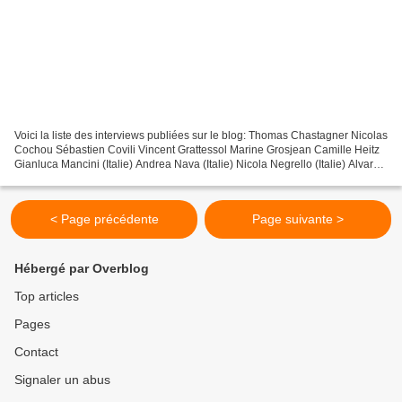
Voici la liste des interviews publiées sur le blog: Thomas Chastagner Nicolas
Cochou Sébastien Covili Vincent Grattessol Marine Grosjean Camille Heitz
Gianluca Mancini (Italie) Andrea Nava (Italie) Nicola Negrello (Italie) Alvaro
Polo (Colombie) Ioannis...
< Page précédente
Page suivante >
Hébergé par Overblog
Top articles
Pages
Contact
Signaler un abus