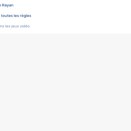
im Rayan
 toutes les règles
s les jeux vidéo
us choquant de Rockstar ? - Le scandale BULLY
e plus moche de Steam
du RÊVE tourne au CAUCHEMAR
pendant 8 heures
it… à tort
umiliés par un jeu vidéo
ire - Final Fantasy 8
ti un empire - Age of Empires
story DOFUS