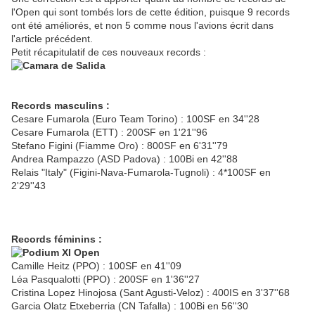
l'Open qui sont tombés lors de cette édition, puisque 9 records
ont été améliorés, et non 5 comme nous l'avions écrit dans
l'article précédent.
Petit récapitulatif de ces nouveaux records :
Records masculins :
Cesare Fumarola (Euro Team Torino) : 100SF en 34''28
Cesare Fumarola (ETT) : 200SF en 1'21''96
Stefano Figini (Fiamme Oro) : 800SF en 6'31''79
Andrea Rampazzo (ASD Padova) : 100Bi en 42''88
Relais "Italy" (Figini-Nava-Fumarola-Tugnoli) : 4*100SF en
2'29''43
Records féminins :
Camille Heitz (PPO) : 100SF en 41''09
Léa Pasqualotti (PPO) : 200SF en 1'36''27
Cristina Lopez Hinojosa (Sant Agusti-Veloz) : 400IS en 3'37''68
Garcia Olatz Etxeberria (CN Tafalla) : 100Bi en 56''30