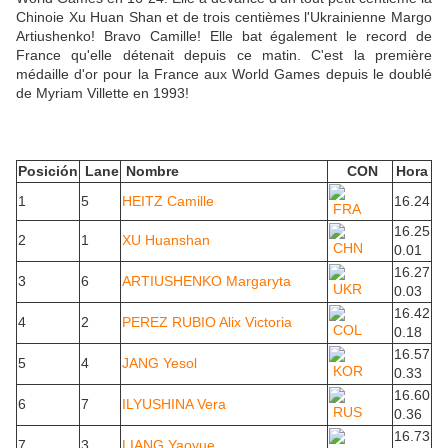
Chinoie Xu Huan Shan et de trois centièmes l'Ukrainienne Margo
Artiushenko! Bravo Camille! Elle bat également le record de
France qu'elle détenait depuis ce matin. C'est la première
médaille d'or pour la France aux World Games depuis le doublé
de Myriam Villette en 1993!
Posición
Lane
Nombre
CON
Hora
1
5
HEITZ Camille
16.24
FRA
16.25
2
1
XU Huanshan
CHN
0.01
16.27
3
6
ARTIUSHENKO Margaryta
UKR
0.03
16.42
4
2
PEREZ RUBIO Alix Victoria
COL
0.18
16.57
5
4
JANG Yesol
KOR
0.33
16.60
6
7
ILYUSHINA Vera
RUS
0.36
16.73
7
3
LIANG Yaoyue