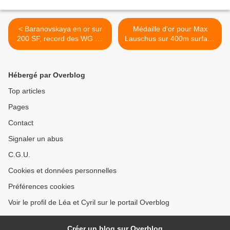
< Baranovskaya en or sur
Médaille d'or pour Max
200 SF, record des WG en
Lauschus sur 400m surface
prime
>
Hébergé par Overblog
Top articles
Pages
Contact
Signaler un abus
C.G.U.
Cookies et données personnelles
Préférences cookies
Voir le profil de Léa et Cyril sur le portail Overblog
Créer un blog sur Overblog