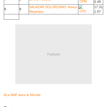
CHN
0.49
SALAZAR SOLORZANO Yesica
17.31
8
8
COL
Alejandra
1.07
Publicité
#La NAP dans le Monde