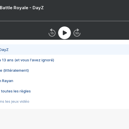
 Battle Royale - DayZ
 DayZ
 a 13 ans (et vous l'avez ignoré)
e (littéralement)
im Rayan
 toutes les règles
s les jeux vidéo
us choquant de Rockstar ? - Le scandale BULLY
e plus moche de Steam