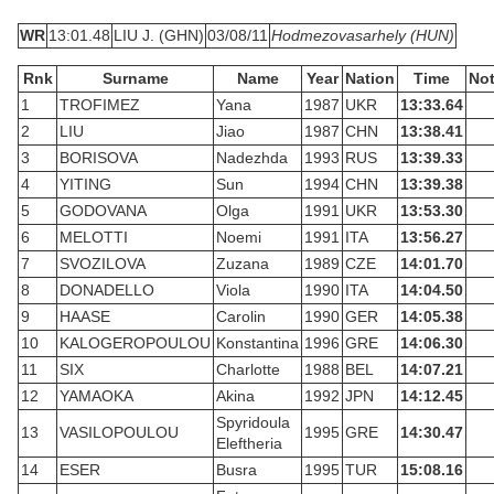
WR
13:01.48
LIU J. (GHN)
03/08/11
Hodmezovasarhely (HUN)
Rnk
Surname
Name
Year
Nation
Time
No
1
TROFIMEZ
Yana
1987
UKR
13:33.64
2
LIU
Jiao
1987
CHN
13:38.41
3
BORISOVA
Nadezhda
1993
RUS
13:39.33
4
YITING
Sun
1994
CHN
13:39.38
5
GODOVANA
Olga
1991
UKR
13:53.30
6
MELOTTI
Noemi
1991
ITA
13:56.27
7
SVOZILOVA
Zuzana
1989
CZE
14:01.70
8
DONADELLO
Viola
1990
ITA
14:04.50
9
HAASE
Carolin
1990
GER
14:05.38
10
KALOGEROPOULOU
Konstantina
1996
GRE
14:06.30
11
SIX
Charlotte
1988
BEL
14:07.21
12
YAMAOKA
Akina
1992
JPN
14:12.45
Spyridoula
13
VASILOPOULOU
1995
GRE
14:30.47
Eleftheria
14
ESER
Busra
1995
TUR
15:08.16