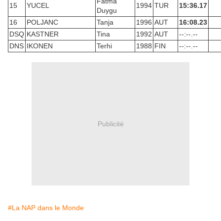
Fatma
15
YUCEL
1994
TUR
15:36.17
Duygu
16
POLJANC
Tanja
1996
AUT
16:08.23
DSQ
KASTNER
Tina
1992
AUT
--:--.--
DNS
IKONEN
Terhi
1988
FIN
--:--.--
Publicité
#La NAP dans le Monde