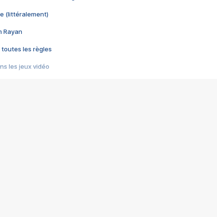
e (littéralement)
im Rayan
 toutes les règles
s les jeux vidéo
us choquant de Rockstar ? - Le scandale BULLY
e plus moche de Steam
du RÊVE tourne au CAUCHEMAR
pendant 8 heures
it… à tort
umiliés par un jeu vidéo
ire - Final Fantasy 8
ti un empire - Age of Empires