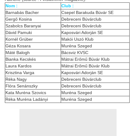
Nom :
Club :
Barnabás Bacher
Csepel Barakuda Búvár SE
Gergő Kosina
Debreceni Búvárclub
Szabolcs Baranyai
Debreceni Búvárclub
Dávid Pamuki
Kaposvári Adorján SE
Kornél Grúber
Makói Uszó Klub
Géza Kosara
Muréna Szeged
Máté Balogh
Bácsviz KVSC
Bianka Kecskés
Mátrai Erőmű Búvár Klub
Laura Kardos
Mátrai Erőmű Búvár Klub
Krisztina Varga
Kaposvári Adorján SE
Réka Nagy
Debreceni Búvárclub
Flóra Senánszky
Debreceni Búvárclub
Kata Muréna Szovics
Muréna Szeged
Réka Muréna Ladányi
Muréna Szeged