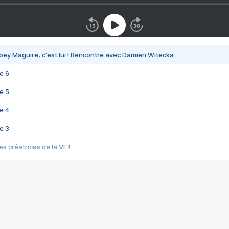
bey Maguire, c'est lui ! Rencontre avec Damien Witecka
e 6
e 5
e 4
e 3
s créatrices de la VF !
e 2
e 1
e Mektoub My Love arrive enfin ! Rencontre avec Shaïn Boumedine et Sal
i : après Toni en famille