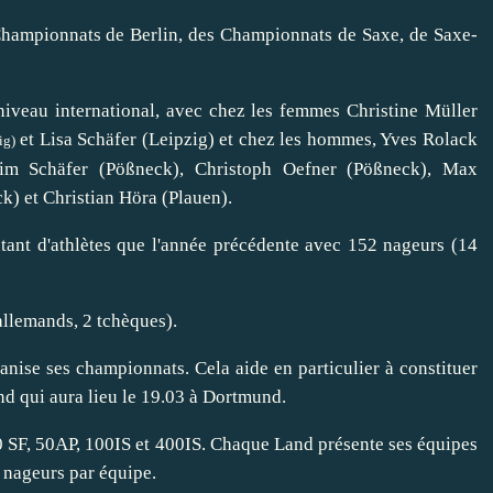
s Championnats de Berlin, des Championnats de Saxe, de Saxe-
iveau international, avec chez les femmes Christine Müller
et Lisa Schäfer (Leipzig) et chez les hommes, Yves Rolack
ig)
Tim Schäfer (Pößneck), Christoph Oefner (Pößneck), Max
k) et Christian Höra (Plauen).
tant d'athlètes que l'année précédente avec 152 nageurs (14
allemands, 2 tchèques).
nise ses championnats. Cela aide en particulier à constituer
and qui aura lieu le 19.03 à Dortmund.
0 SF, 50AP, 100IS et 400IS. Chaque Land présente ses équipes
 nageurs par équipe.