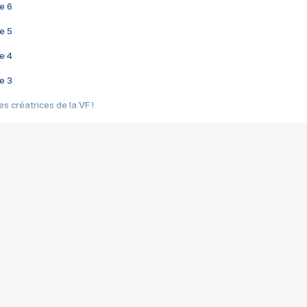
e 6
e 5
e 4
e 3
s créatrices de la VF !
e 2
e 1
e Mektoub My Love arrive enfin ! Rencontre avec Shaïn Boumedine et Sal
i : après Toni en famille
elle réalise le bouleversant Dites lui que je l'aime
ais ! Rencontre autour de Vie privée de Rebecca Zlotowski
 de Marguerite, Grave... Rencontre avec Ella Rumpf
 Les Rêveurs, un film intime sur la santé mentale