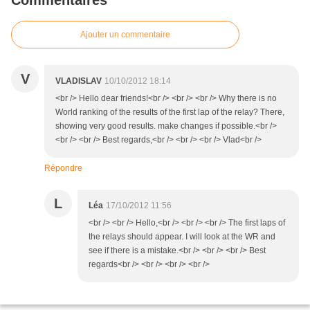
Commentaires
Ajouter un commentaire
V
VLADISLAV
10/10/2012 18:14
<br /> Hello dear friends!<br /> <br /> <br /> Why there is no
World ranking of the results of the first lap of the relay? There,
showing very good results. make changes if possible.<br />
<br /> <br /> Best regards,<br /> <br /> <br /> Vlad<br />
Répondre
L
Léa
17/10/2012 11:56
<br /> <br /> Hello,<br /> <br /> <br /> The first laps of
the relays should appear. I will look at the WR and
see if there is a mistake.<br /> <br /> <br /> Best
regards<br /> <br /> <br /> <br />