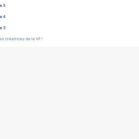
e 5
e 4
e 3
s créatrices de la VF !
e 2
e 1
e Mektoub My Love arrive enfin ! Rencontre avec Shaïn Boumedine et Sal
i : après Toni en famille
elle réalise le bouleversant Dites lui que je l'aime
ais ! Rencontre autour de Vie privée de Rebecca Zlotowski
 de Marguerite, Grave... Rencontre avec Ella Rumpf
 Les Rêveurs, un film intime sur la santé mentale