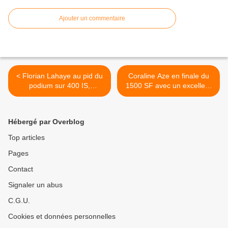
Ajouter un commentaire
< Florian Lahaye au pid du
Coraline Aze en finale du
podium sur 400 IS,
1500 SF avec un excellent
Benjamin Hamelin huitième,
temps >
encore un record du monde
pour Szilard Vilhelm
Hébergé par Overblog
Top articles
Pages
Contact
Signaler un abus
C.G.U.
Cookies et données personnelles