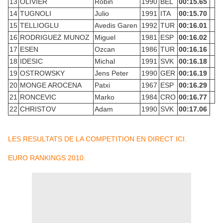
13
OLIVIER
Robin
1990
BEL
00:15.65
14
TUGNOLI
Julio
1991
ITA
00:15.70
15
TELLIOGLU
Avedis Garen
1992
TUR
00:16.01
16
RODRIGUEZ MUNOZ
Miguel
1981
ESP
00:16.02
17
ESEN
Ozcan
1986
TUR
00:16.16
18
IDESIC
Michal
1991
SVK
00:16.18
19
OSTROWSKY
Jens Peter
1990
GER
00:16.19
20
MONGE AROCENA
Patxi
1967
ESP
00:16.29
21
RONCEVIC
Marko
1984
CRO
00:16.77
22
CHRISTOV
Adam
1990
SVK
00:17.06
LES RESULTATS DE LA COMPETITION EN DIRECT ICI.
EURO RANKINGS 2010.