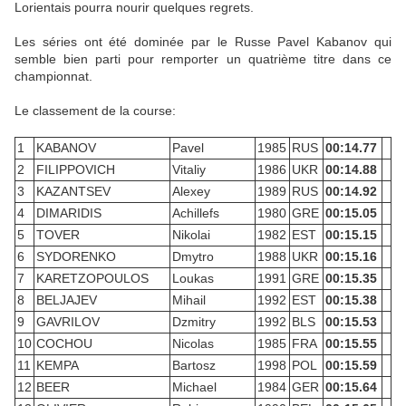
Lorientais pourra nourir quelques regrets.
Les séries ont été dominée par le Russe Pavel Kabanov qui
semble bien parti pour remporter un quatrième titre dans ce
championnat.
Le classement de la course:
1
KABANOV
Pavel
1985
RUS
00:14.77
2
FILIPPOVICH
Vitaliy
1986
UKR
00:14.88
3
KAZANTSEV
Alexey
1989
RUS
00:14.92
4
DIMARIDIS
Achillefs
1980
GRE
00:15.05
5
TOVER
Nikolai
1982
EST
00:15.15
6
SYDORENKO
Dmytro
1988
UKR
00:15.16
7
KARETZOPOULOS
Loukas
1991
GRE
00:15.35
8
BELJAJEV
Mihail
1992
EST
00:15.38
9
GAVRILOV
Dzmitry
1992
BLS
00:15.53
10
COCHOU
Nicolas
1985
FRA
00:15.55
11
KEMPA
Bartosz
1998
POL
00:15.59
12
BEER
Michael
1984
GER
00:15.64