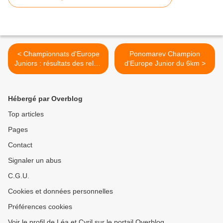
< Championnats d'Europe
Ponomarev Champion
Juniors : résultats des relais
d'Europe Junior du 6km >
4*3000m
Hébergé par Overblog
Top articles
Pages
Contact
Signaler un abus
C.G.U.
Cookies et données personnelles
Préférences cookies
Voir le profil de Léa et Cyril sur le portail Overblog