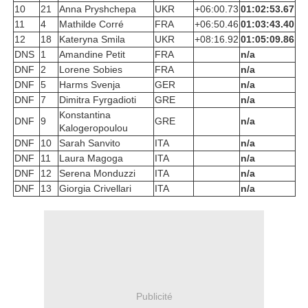
10
21
Anna Pryshchepa
UKR
+06:00.73
01:02:53.67
11
4
Mathilde Corré
FRA
+06:50.46
01:03:43.40
12
18
Kateryna Smila
UKR
+08:16.92
01:05:09.86
DNS
1
Amandine Petit
FRA
n/a
DNF
2
Lorene Sobies
FRA
n/a
DNF
5
Harms Svenja
GER
n/a
DNF
7
Dimitra Fyrgadioti
GRE
n/a
Konstantina
DNF
9
GRE
n/a
Kalogeropoulou
DNF
10
Sarah Sanvito
ITA
n/a
DNF
11
Laura Magoga
ITA
n/a
DNF
12
Serena Monduzzi
ITA
n/a
DNF
13
Giorgia Crivellari
ITA
n/a
Publicité