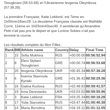
Tsougkriani (56:53.68) et l'Ukrainienne Ievgenia Oleynikova
(57:38.28).
La première Française, Katie Leblond, est 7ème en
1h00min18sec28. La deuxième Française classée est Mathilde
Corré, 11ème en 1h03min43sec40. Il semblerait qu'Amandine
Petit n'ait pas pris le départ et que Lorène Sobies n'ait pas
terminé la course.
Les résultats complets du 6km Filles :
Rank
BIB
Athlete name
Country
Delay
Final Time
1
15
Sofia Mukhina
RUS
+00:00.00
00:56:52.94
Eleni Styliani
2
8
GRE
+00:00.74
00:56:53.68
Tsougkriani
3
20
Ievgenia Oleynikova
UKR
+00:45.34
00:57:38.28
Ioanna Stavroula
4
6
GRE
+01:36.42
00:58:29.36
Kyriaki
5
16
Galina Kozlova
RUS
+02:48.63
00:59:41.57
6
19
Inna Derevianko
UKR
+03:03.02
00:59:55.96
7
3
Katie Leblond
FRA
+03:25.34
01:00:18.28
8
17
Yulia Starostina
RUS
+03:47.44
01:00:40.38
9
14
Maria Borodina
RUS
+04:19.11
01:01:12.05