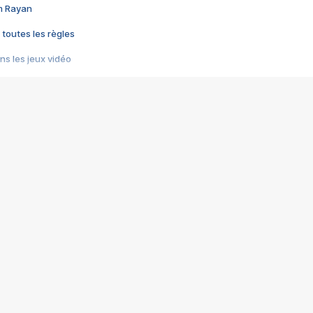
im Rayan
 toutes les règles
s les jeux vidéo
us choquant de Rockstar ? - Le scandale BULLY
e plus moche de Steam
du RÊVE tourne au CAUCHEMAR
pendant 8 heures
it… à tort
umiliés par un jeu vidéo
ire - Final Fantasy 8
ti un empire - Age of Empires
story DOFUS
tard, il crée l'un des pires jeux de tous les temps, MindsEye.