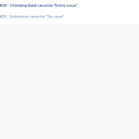
#26 : Chimène Badi raconte "Entre nous"
#25 : Indochine raconte "3e sexe"
#24 : Zaho raconte "C'est chelou"
#23 : Patrick Bruel raconte "Au café des délices"
#22 : Kyo raconte "Le chemin"
#21 : Nolwenn Leroy raconte "Cassé"
#20 : Patrick Hernandez raconte "Born to be alive"
#19 : Lorie raconte "Près de moi"
#18 : Michael Jones raconte "A nos actes manqués" (avec Jean-Jacque
#17 : Khaled raconte "Aïcha"
#16 : Corneille raconte "Parce qu'on vient de loin"
#15 : Indochine raconte "L'aventurier"