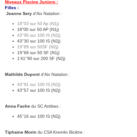
Niveaux Piscine Juniors :
Filles :
Jeanne Sery
d'Aix Natation :
18''03 sur 50 Ap (N1j)
18"00 sur 50 AP (N1j)
43''95 sur 100 IS (N2j)
43''30 sur 100 IS (N2j)
19''89 sur 50SF (N2j)
19''68 sur 50 SF (N1j)
1'41''90 sur 200 SF (N2j)
Mathilde Dupont
d'Aix Natation :
43''91 sur 100 IS (N2j)
43''57 sur 100 IS (N2j)
Anna Fache
du SC Antibes :
45''16 sur 100 IS (N2j)
Tiphaine Morin
du CSA Kremlin Bicêtre :