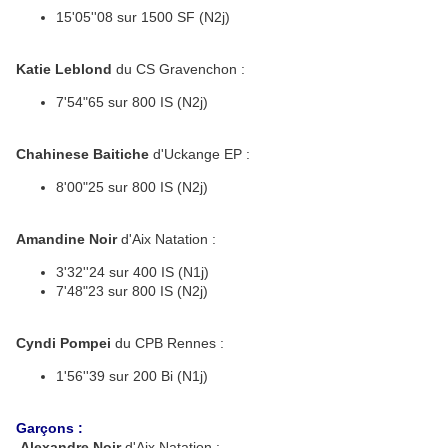
15'05''08 sur 1500 SF (N2j)
Katie Leblond
du CS Gravenchon :
7'54"65 sur 800 IS (N2j)
Chahinese Baitiche
d'Uckange EP :
8'00"25 sur 800 IS (N2j)
Amandine Noir
d'Aix Natation :
3'32''24 sur 400 IS (N1j)
7'48"23 sur 800 IS (N2j)
Cyndi Pompei
du CPB Rennes :
1'56''39 sur 200 Bi (N1j)
Garçons :
Alexandre Noir
d'Aix Natation :