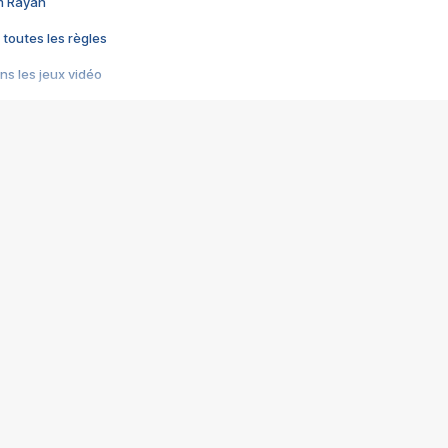
im Rayan
 toutes les règles
s les jeux vidéo
us choquant de Rockstar ? - Le scandale BULLY
e plus moche de Steam
du RÊVE tourne au CAUCHEMAR
pendant 8 heures
it… à tort
umiliés par un jeu vidéo
ire - Final Fantasy 8
ti un empire - Age of Empires
story DOFUS
tard, il crée l'un des pires jeux de tous les temps, MindsEye.