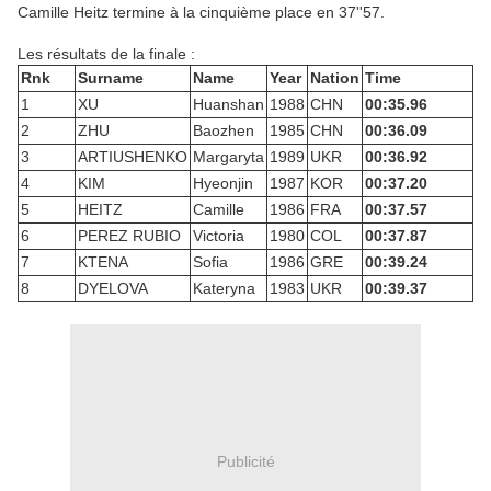
Camille Heitz termine à la cinquième place en 37''57.
Les résultats de la finale :
Rnk
Surname
Name
Year
Nation
Time
1
XU
Huanshan
1988
CHN
00:35.96
2
ZHU
Baozhen
1985
CHN
00:36.09
3
ARTIUSHENKO
Margaryta
1989
UKR
00:36.92
4
KIM
Hyeonjin
1987
KOR
00:37.20
5
HEITZ
Camille
1986
FRA
00:37.57
6
PEREZ RUBIO
Victoria
1980
COL
00:37.87
7
KTENA
Sofia
1986
GRE
00:39.24
8
DYELOVA
Kateryna
1983
UKR
00:39.37
Publicité