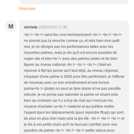
Répondre
M
michelp
18/05/2010 17:36
<br /> <br /> salut léa c'est michelpolnaref.<br /> <br /> <br />
ne prends pas la mouche comme ça, et relis bien mon petit
mot, je ne dénigre pas les performances faites avec les
nouvelles palmes, mais je dis qu'il est encore possible de
nager vite et bien<br /> avec des palmes plates et de bien
figurer au niveau national.<br /> <br /> <br /> c'était en
réponse à flpf qui pense qu'il faut déjà, au niveau régional,
s'équiper d'une palme à 300€ pour être performant. je l'affirme
de nouveau avec un bon entraînement et une bonne
palme<br /> (plate) on peut se faire plaisir et ne pas paraître
ridicule. je ne pense pas saborder la palme en disant cela
bien au contraire car il y a bcp de club qui n'ont pas les
moyens d'acheter ce<br /> matériel et qui préfère mettre
l'argent dans les déplacements (pour rejoindre ffnap) qui sont
de plus en plus cher mais cela la tjrs été. <br /> <br /> <br /> et
je dis à ces petits clubs qu'il ne faut pas s'arrêter pour une
question de palme.<br /> <br /> <br /> petite astuce pour