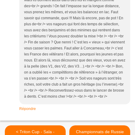
Mais ils dorment aussi dans des lits et mangent comme
des<br /> grands ! On fait l’impasse sur la longue distance,
vous prenez les mêmes, et vous les balancez en lac. Faut
savoir qui commande, quoi !!! Mais là encore, pas de pot ! En
plus de<br /> vos nageurs qui font des temps de sélection,
vous avez des benjamins et des minimes qui rentrent dans
les critériums ! Vous pouvez doubler la mise !<br /> <br /> <br
/> Fin de saison ? Que nenni ! C’est les « vieux » qui viennent
vous casser les palmes. Faut aller à Concarneau,<br /> c’est
les France des vétérans ! Et alors, pourquoi les jeunes et pas
nous. Et alors là, vous découvrez que des vieux, vous en avez
à la pelle (des V1, des V2, des V3…).<br /> <br /> <br /> Bon,
on a oublié les « compétitions de référence » à l’étranger, on
va s’en passer.<br /> <br /> <br /> Soit vos nageurs sont très
riches, soit votre club a fait un gros héritage (ou l’inverse).<br
/> <br /> <br /> Reconvertissez-vous dans le lancer de brosse
à dents. C’est moins cher !<br /> <br /> <br /> <br />
Répondre
< Triton Cup - Sala -
Championnats de Russie