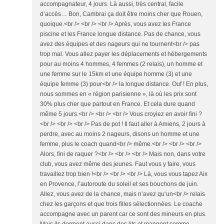
accompagnateur, 4 jours. Là aussi, très central, facile
d’accès… Bon, Cambrai ça doit être moins cher que Rouen,
quoique.<br /> <br /> <br /> Après, vous avez les France
piscine et les France longue distance. Pas de chance, vous
avez des équipes et des nageurs qui ne tournent<br /> pas
trop mal. Vous allez payer les déplacements et hébergements
pour au moins 4 hommes, 4 femmes (2 relais), un homme et
une femme sur le 15km et une équipe homme (3) et une
équipe femme (3) pour<br /> la longue distance. Ouf ! En plus,
nous sommes en « région parisienne », là où les prix sont
30% plus cher que partout en France. Et cela dure quand
même 5 jours.<br /> <br /> <br /> Vous croyiez en avoir fini ?
<br /> <br /> <br /> Pas de pot ! Il faut aller à Amiens, 2 jours à
perdre, avec au moins 2 nageurs, disons un homme et une
femme, plus le coach quand<br /> même.<br /> <br /> <br />
Alors, fini de raquer ?<br /> <br /> <br /> Mais non, dans votre
club, vous avez même des jeunes. Faut vous y faire, vous
travaillez trop bien !<br /> <br /> <br /> Là, vous vous tapez Aix
en Provence, l’autoroute du soleil et ses bouchons de juin.
Allez, vous avez de la chance, mais n’avez qu‘un<br /> relais
chez les garçons et que trois filles sélectionnées. Le coache
accompagne avec un parent car ce sont des mineurs en plus.