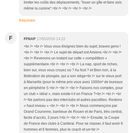
limiter les coûts des déplacements, "louer un gîte et faire sois
même la cuisine".<br /> <br /> <br /> <br />
Répondre
F
FFNAP
17/05/2010 14:22
<br /> <br /> Vous vous éloignez bien du sujet, braves gens !
<br /> <br /> <br /> Le sujet de départ est Amiens.<br /> <br />
<br /> Revenons un instant sur cette « compétition »
supplémentaire.<br /> <br /> <br /> La nap, sport de riches,
bien sur, vous vous croyez où ? Au foot ? et Bien non, à la
fédération de plongée, qui a son siège<br /> sur le vieux port
à Marseille (pour le même prix vous avez 1000m² de bureaux
en périphérie !).<br /> <br /> <br /> Faisons nos comptes, pour
un club « idéal », mais existe-t-il en France ?<br /> <br /> <br
/> Ne parlons pas des interclubs et autres pacotilles. Restons
« haut niveau ».<br /> <br /> <br /> Nous commençons par
Grand Couronne, banlieue de Rouen et de Paris, très central,
facile d’accès, 3 jours !<br /> <br /> <br /> Ensuite, la Coupe
de France des clubs à Cambrai. Pour se classer, il faut avoir 6
hommes et 6 femmes, plus le coach et un<br />