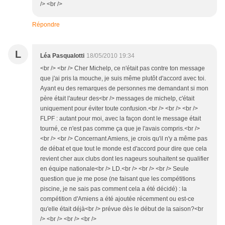
/> <br />
Répondre
L
Léa Pasqualotti
18/05/2010 19:34
<br /> <br /> Cher Michelp, ce n'était pas contre ton message
que j'ai pris la mouche, je suis même plutôt d'accord avec toi.
Ayant eu des remarques de personnes me demandant si mon
père était l'auteur des<br /> messages de michelp, c'était
uniquement pour éviter toute confusion.<br /> <br /> <br />
FLPF : autant pour moi, avec la façon dont le message était
tourné, ce n'est pas comme ça que je l'avais compris.<br />
<br /> <br /> Concernant Amiens, je crois qu'il n'y a même pas
de débat et que tout le monde est d'accord pour dire que cela
revient cher aux clubs dont les nageurs souhaitent se qualifier
en équipe nationale<br /> LD.<br /> <br /> <br /> Seule
question que je me pose (ne faisant que les compétitions
piscine, je ne sais pas comment cela a été décidé) : la
compétition d'Amiens a été ajoutée récemment ou est-ce
qu'elle était déjà<br /> prévue dès le début de la saison?<br
/> <br /> <br /> <br />