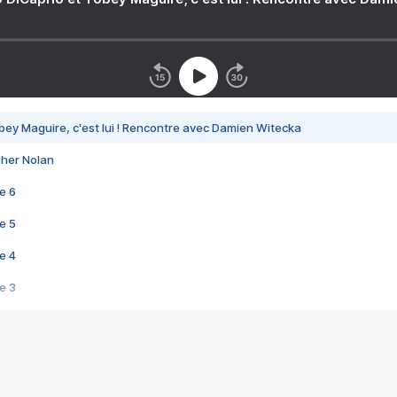
bey Maguire, c'est lui ! Rencontre avec Damien Witecka
pher Nolan
e 6
e 5
e 4
e 3
s créatrices de la VF !
e 2
e 1