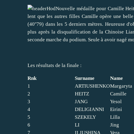
Nouvelle médaille pour Camille Heitz
lent que les autres filles Camille opère une bel
(40''79) dans les 5 derniers mètres. Heureuse d'ob
plus après la disqualification de la Chinoise Li
seconde marche du podium. Seule à avoir nagé moin
Les résultats de la finale :
Rnk
Surname
Name
1
ARTIUSHENKO
Margaryta
2
HEITZ
Camille
3
JANG
Yesol
4
DELIGIANNI
Eirini
5
SZEKELY
Lilla
6
LI
Jing
7
ILJUSHINA
Vera