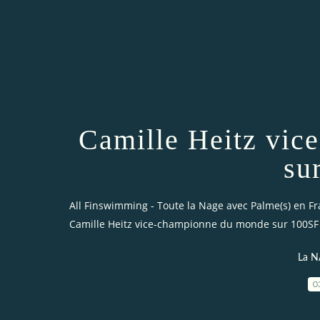
Camille Heitz vic
su
All Finswimming - Toute la Nage avec Palme(s) en F
Camille Heitz vice-championne du monde sur 100SF
La N
0