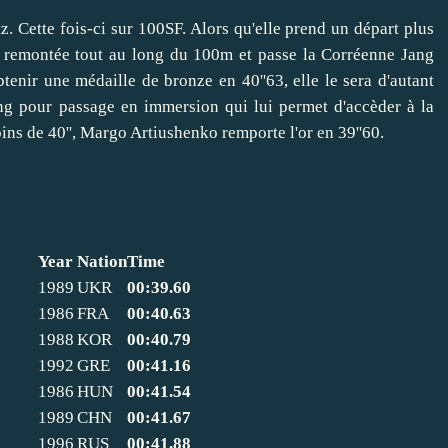
. Cette fois-ci sur 100SF. Alors qu'elle prend un départ plus
le remontée tout au long du 100m et passe la Corréenne Jang
tenir une médaille de bronze en 40''63, elle le sera d'autant
ang pour passage en immersion qui lui permet d'accèder à la
s de 40'', Margo Artiushenko remporte l'or en 39''60.
Year
Nation
Time
1989
UKR
00:39.60
1986
FRA
00:40.63
1988
KOR
00:40.79
1992
GRE
00:41.16
1986
HUN
00:41.54
1989
CHN
00:41.67
1996
RUS
00:41.88