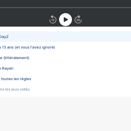
 DayZ
 a 13 ans (et vous l'avez ignoré)
e (littéralement)
im Rayan
 toutes les règles
s les jeux vidéo
us choquant de Rockstar ? - Le scandale BULLY
e plus moche de Steam
du RÊVE tourne au CAUCHEMAR