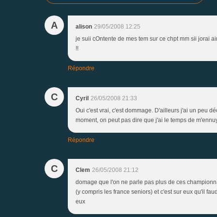
A
alison
29/05/2008 12:25
je suii cOntente de mes tem sur ce chpt mm sii jorai a
!!
Répondre
C
Cyril
26/05/2008 21:33
Oui c'est vrai, c'est dommage. D'ailleurs j'ai un peu dé
moment, on peut pas dire que j'ai le temps de m'ennuy
Répondre
C
Clem
26/05/2008 21:12
domage que l'on ne parle pas plus de ces championnats
(y compris les france seniors) et c'est sur eux qu'il f
eux