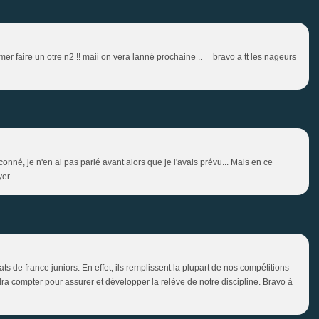
imer faire un otre n2 !! maii on vera lanné prochaine .. bravo a tt les nageurs
conné, je n'en ai pas parlé avant alors que je l'avais prévu... Mais en ce
er...
 de france juniors. En effet, ils remplissent la plupart de nos compétitions
audra compter pour assurer et développer la relève de notre discipline. Bravo à