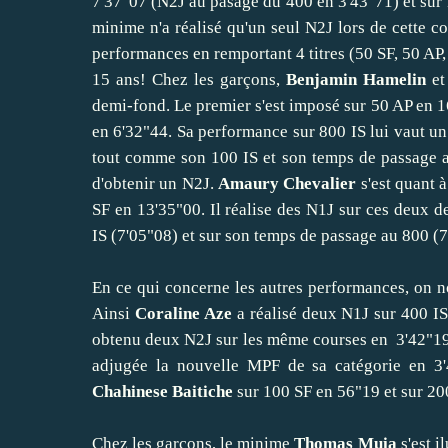
7'37"07 (N2J au pasage du 400 en 3'43"71) et sur
minime n'a réalisé qu'un seul N2J lors de cette co
performances en remportant 4 titres (50 SF, 50 AP
15 ans! Chez les garçons,
Benjamin Hamelin
e
demi-fond. Le premier s'est imposé sur 50 AP en 16
en 6'32"44. Sa performance sur 800 IS lui vaut u
tout comme son 100 IS et son temps de passage a
d'obtenir un N2J.
Amaury Chevalier
s'est quant 
SF en 13'35"00. Il réalise des N1J sur ces deux d
IS (7'05"08) et sur son temps de passage au 800 (
En ce qui concerne les autres performances, on n
Ainsi
Coraline Aze
a réalisé deux N1J sur 400 IS
obtenu deux N2J sur les même courses en 3'42"19 
adjugée la nouvelle MPF de sa catégorie en 3
Chahinese Baitiche
sur 100 SF en 56"19 et sur 20
Chez les garçons, le minime
Thomas Muia
s'est i