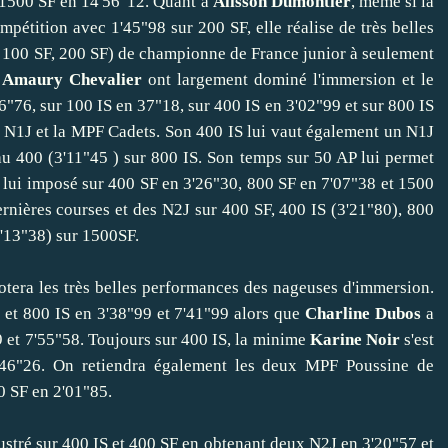
 1500 SF en 14'56"12. Quant à
Alisson Dumontier
, même si la
mpétition avec 1'45"98 sur 200 SF, elle réalise de très belles
, 100 SF, 200 SF) de championne de France junior à seulement
t
Amaury Chevalier
ont largement dominé l'immersion et le
"76, sur 100 IS en 37"18, sur 400 IS en 3'02"99 et sur 800 IS
n N1J et la MPF Cadets. Son 400 IS lui vaut également un N1J
u 400 (3'11"45 ) sur 800 IS. Son temps sur 50 AP lui permet
à lui imposé sur 400 SF en 3'26"30, 800 SF en 7'07"38 et 1500
ernières courses et des N2J sur 400 SF, 400 IS (3'21"80), 800
7'13"38) sur 1500SF.
otera les très belles performances des nageuses d'immersion.
 et 800 IS en 3'38"99 et 7'41"99 alors que
Charline Dubos
a
et 7'55"58. Toujours sur 400 IS, la minime
Karine Noir
s'est
'46"26. On retiendra également les deux MPF Poussine de
0 SF en 2'01"85.
lustré sur 400 IS et 400 SF en obtenant deux N2J en 3'20"57 et