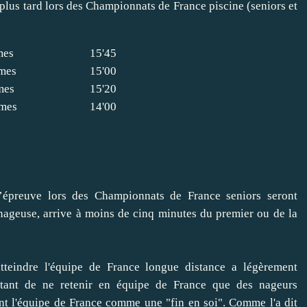
plus tard lors des Championnats de France piscine (seniors et
mes
15'45
mes
15'00
mes
15'20
mes
14'00
’épreuve lors des Championnats de France seniors seront
 nageuse, arrive à moins de cinq minutes du premier ou de la
teindre l'équipe de France longue distance a légèrement
étant de ne retenir en équipe de France que des nageurs
ent l'équipe de France comme une "fin en soi". Comme l'a dit