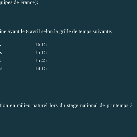
quipes de France):
e avant le 8 avril selon la grille de temps suivante:
s
16'15
s
15'15
s
15'45
s
14'15
tion en milieu naturel lors du stage national de printemps à