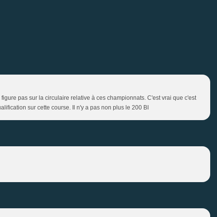
igure pas sur la circulaire relative à ces championnats. C'est vrai que c'est
ification sur cette course. Il n'y a pas non plus le 200 BI