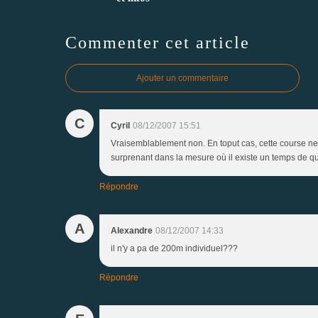
Commenter cet article
Ajouter un commentaire
C
Cyril
08/12/2007 15:51
Vraisemblablement non. En toput cas, cette course ne f
surprenant dans la mesure où il existe un temps de qual
Répondre
A
Alexandre
08/12/2007 14:33
il n'y a pa de 200m individuel???
Répondre