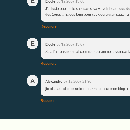
E
Elodie
08/12/2007 13:08
J'ai juste oublier, je sais pas si va y avoir beaucoup
des 1eres ... Et des term pour ceux qui aurait sauter u
Répondre
E
Elodie
08/12/2007 13:07
Sa a l'air pas trop mal comme programme, a voir par la 
Répondre
A
Alexandre
07/12/2007 21:30
jte pike aussi cette article pour mettre sur mon blog :)
Répondre