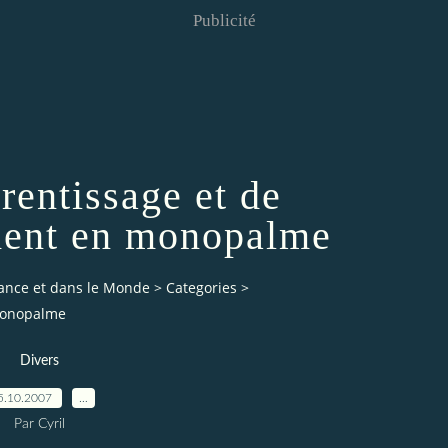
Publicité
rentissage et de
ment en monopalme
rance et dans le Monde
>
Categories
>
 monopalme
Divers
5.10.2007
…
Par Cyril