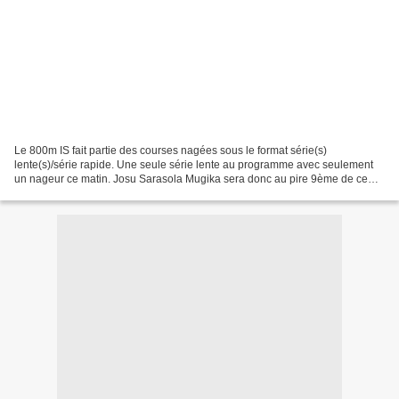
Le 800m IS fait partie des courses nagées sous le format série(s)
lente(s)/série rapide. Une seule série lente au programme avec seulement
un nageur ce matin. Josu Sarasola Mugika sera donc au pire 9ème de ce
800 IS et son temps est de 7'14"74. Rnk Surname...