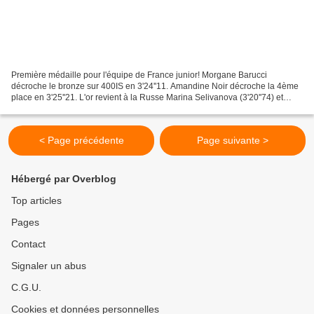
Première médaille pour l'équipe de France junior! Morgane Barucci
décroche le bronze sur 400IS en 3'24''11. Amandine Noir décroche la 4ème
place en 3'25''21. L'or revient à la Russe Marina Selivanova (3'20''74) et
l'argent à l'Allemande Paula Kruger (3'22''81)....
< Page précédente
Page suivante >
Hébergé par Overblog
Top articles
Pages
Contact
Signaler un abus
C.G.U.
Cookies et données personnelles