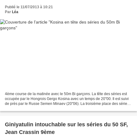
Publié le 11/07/2013 à 10:21
Par
Léa
4ème course de la matinée avec le 50m Bi garçons. La tête des séries est
occupée par le Hongrois Gergo Kosina avec un temps de 20''00. Il est suivi
de près par le Russe Semen Minaev (20''06). La troisième place des séries
est occupée par un autre Russe,...
Giniyatulin intouchable sur les séries du 50 SF,
Jean Crassin 9ème