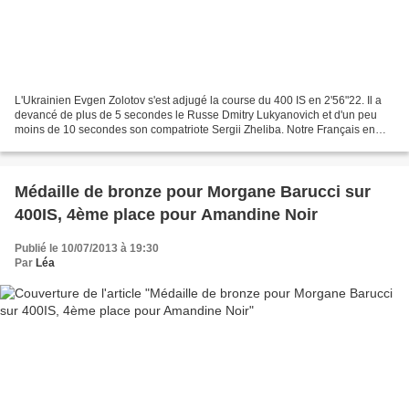
L'Ukrainien Evgen Zolotov s'est adjugé la course du 400 IS en 2'56"22. Il a
devancé de plus de 5 secondes le Russe Dmitry Lukyanovich et d'un peu
moins de 10 secondes son compatriote Sergii Zheliba. Notre Français en
course, Antoine Fache, a quant à lui...
Médaille de bronze pour Morgane Barucci sur
400IS, 4ème place pour Amandine Noir
Publié le 10/07/2013 à 19:30
Par
Léa