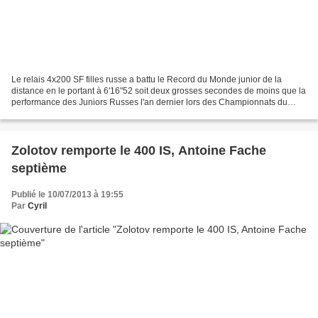
Le relais 4x200 SF filles russe a battu le Record du Monde junior de la
distance en le portant à 6'16"52 soit deux grosses secondes de moins que la
performance des Juniors Russes l'an dernier lors des Championnats du
Monde Juniors 2012. Loin derrière,...
Zolotov remporte le 400 IS, Antoine Fache
septième
Publié le 10/07/2013 à 19:55
Par
Cyril