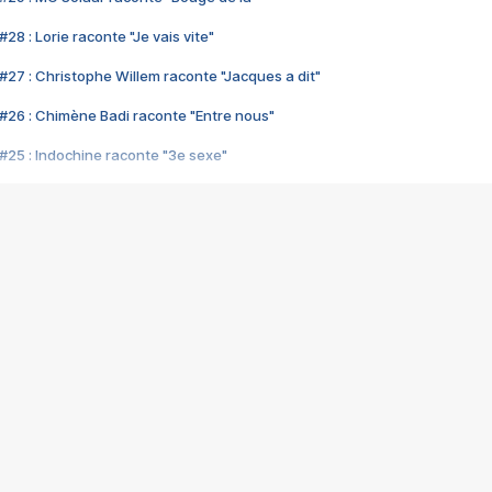
28 : Lorie raconte "Je vais vite"
#27 : Christophe Willem raconte "Jacques a dit"
#26 : Chimène Badi raconte "Entre nous"
#25 : Indochine raconte "3e sexe"
#24 : Zaho raconte "C'est chelou"
#23 : Patrick Bruel raconte "Au café des délices"
#22 : Kyo raconte "Le chemin"
#21 : Nolwenn Leroy raconte "Cassé"
#20 : Patrick Hernandez raconte "Born to be alive"
#19 : Lorie raconte "Près de moi"
#18 : Michael Jones raconte "A nos actes manqués" (avec Jean-Jacque
#17 : Khaled raconte "Aïcha"