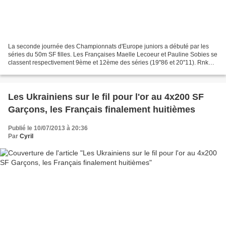
La seconde journée des Championnats d'Europe juniors a débuté par les
séries du 50m SF filles. Les Françaises Maelle Lecoeur et Pauline Sobies se
classent respectivement 9ème et 12ème des séries (19''86 et 20''11). Rnk
Surname Name Year Nation Time 1...
Les Ukrainiens sur le fil pour l'or au 4x200 SF
Garçons, les Français finalement huitièmes
Publié le 10/07/2013 à 20:36
Par
Cyril