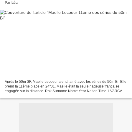
Par
Léa
Après le 50m SF, Maelle Lecoeur a enchainé avec les séries du 50m Bi. Elle
prend la 11ème place en 24''01. Maelle était la seule nageuse française
engagée sur la distance. Rnk Surname Name Year Nation Time 1 VARGA
Krisztina 1996 HUN 00:22.86 2 STADNIK...