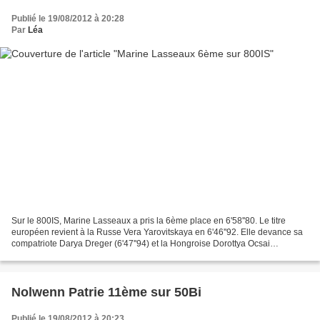
Publié le 19/08/2012 à 20:28
Par
Léa
Sur le 800IS, Marine Lasseaux a pris la 6ème place en 6'58''80. Le titre
européen revient à la Russe Vera Yarovitskaya en 6'46''92. Elle devance sa
compatriote Darya Dreger (6'47''94) et la Hongroise Dorottya Ocsai
(6'48''26). Rnk Surname Name Year Nation...
Nolwenn Patrie 11ème sur 50Bi
Publié le 19/08/2012 à 20:23