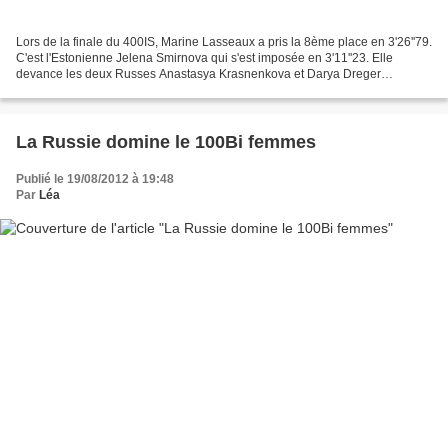
Lors de la finale du 400IS, Marine Lasseaux a pris la 8ème place en 3'26''79.
C'est l'Estonienne Jelena Smirnova qui s'est imposée en 3'11''23. Elle
devance les deux Russes Anastasya Krasnenkova et Darya Dreger
(respectivement 3'12''37 et 3'13''25). Rnk...
La Russie domine le 100Bi femmes
Publié le 19/08/2012 à 19:48
Par
Léa