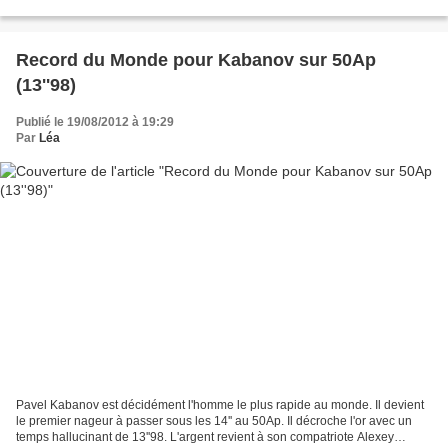
d'Europe en 6'21''50. Il devance l'Ukrainien...
Record du Monde pour Kabanov sur 50Ap
(13''98)
Publié le 19/08/2012 à 19:29
Par
Léa
Pavel Kabanov est décidément l'homme le plus rapide au monde. Il devient
le premier nageur à passer sous les 14'' au 50Ap. Il décroche l'or avec un
temps hallucinant de 13''98. L'argent revient à son compatriote Alexey