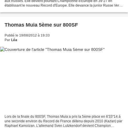
aux Russes. Elle devient pourtant Championne d'Europe en 39''27 en
établissant le nouveau Record d'Europe. Elle devance la junior Russe Vera
Ilyushina (39''80) et l'Ukrainienne...
Thomas Muia 5ème sur 800SF
Publié le 19/08/2012 à 19:33
Par
Léa
Lors de la finale du 800SF, Thomas Muia a pris la 5ème place en 6'33''14 à
une seconde environ du Record de France détenu depuis 2010 (Kazan) par
Raphael Kamoizan. L'allemand Sven Lutzkendorf devient Champion