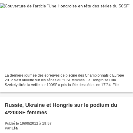
La dernière journée des épreuves de piscine des Championnats d'Europe
2012 s'est ouverte sur les séries du 50SF femmes. La Hongroise Lilla
Szekely titrée la veille sur 100SF a pris la tête des séries en 17''84. Elle
devance l'Ukrainienne Margo Artiushenko...
Russie, Ukraine et Hongrie sur le podium du
4*200SF femmes
Publié le 19/08/2012 à 19:57
Par
Léa