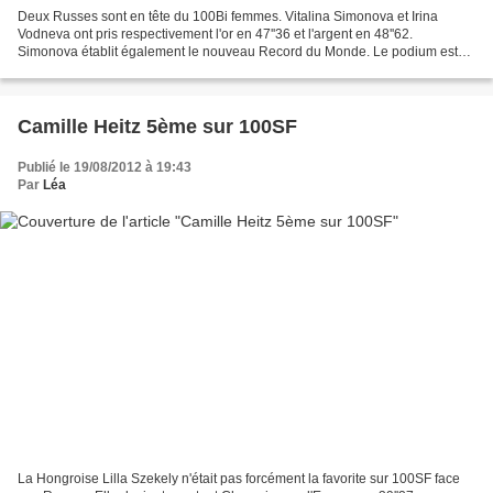
Deux Russes sont en tête du 100Bi femmes. Vitalina Simonova et Irina
Vodneva ont pris respectivement l'or en 47''36 et l'argent en 48''62.
Simonova établit également le nouveau Record du Monde. Le podium est
complété par la Hongroise Lilla Stier (49''02)....
Camille Heitz 5ème sur 100SF
Publié le 19/08/2012 à 19:43
Par
Léa
La Hongroise Lilla Szekely n'était pas forcément la favorite sur 100SF face