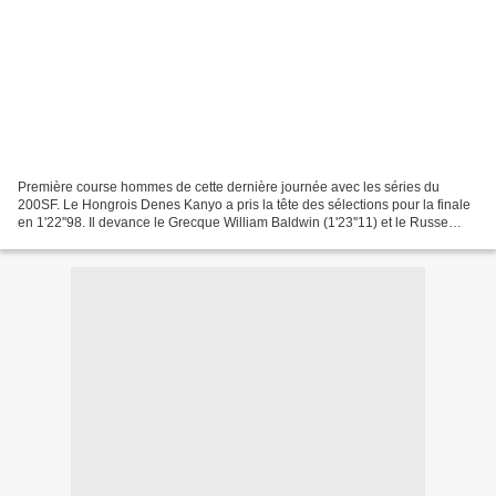
Première course hommes de cette dernière journée avec les séries du
200SF. Le Hongrois Denes Kanyo a pris la tête des sélections pour la finale
en 1'22''98. Il devance le Grecque William Baldwin (1'23''11) et le Russe
Dmitry Kokorev (1'23''20). Rnk Surname...