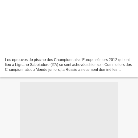
Les épreuves de piscine des Championnats d'Europe séniors 2012 qui ont
lieu à Lignano Sabbiadoro (ITA) se sont achevées hier soir. Comme lors des
Championnats du Monde juniors, la Russie a nettement dominé les
championnats en décrochant 33 médailles dont...