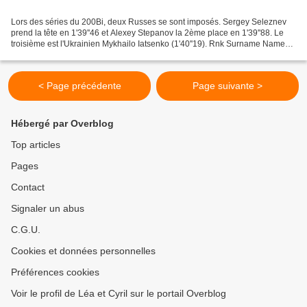
Lors des séries du 200Bi, deux Russes se sont imposés. Sergey Seleznev
prend la tête en 1'39''46 et Alexey Stepanov la 2ème place en 1'39''88. Le
troisième est l'Ukrainien Mykhailo Iatsenko (1'40''19). Rnk Surname Name
Year Nation Time 1 SELEZNEV Sergey...
< Page précédente
Page suivante >
Hébergé par Overblog
Top articles
Pages
Contact
Signaler un abus
C.G.U.
Cookies et données personnelles
Préférences cookies
Voir le profil de Léa et Cyril sur le portail Overblog