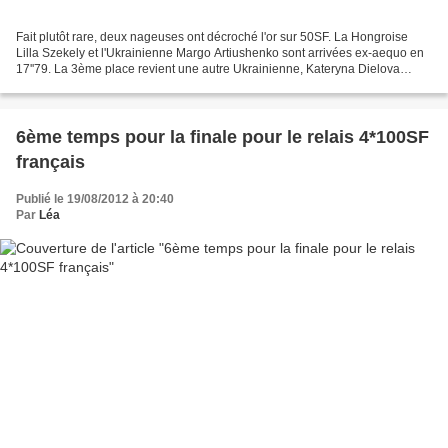
Fait plutôt rare, deux nageuses ont décroché l'or sur 50SF. La Hongroise
Lilla Szekely et l'Ukrainienne Margo Artiushenko sont arrivées ex-aequo en
17''79. La 3ème place revient une autre Ukrainienne, Kateryna Dielova
(18''35). Rnk Surname Name Year Nation...
6ème temps pour la finale pour le relais 4*100SF
français
Publié le 19/08/2012 à 20:40
Par
Léa