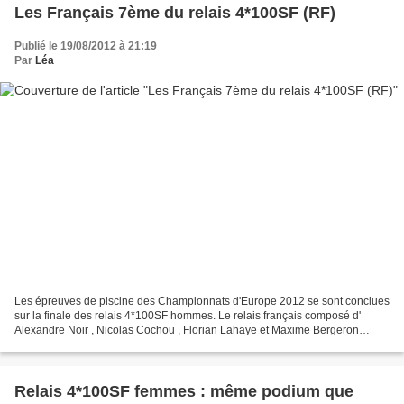
Les Français 7ème du relais 4*100SF (RF)
Publié le 19/08/2012 à 21:19
Par
Léa
Les épreuves de piscine des Championnats d'Europe 2012 se sont conclues
sur la finale des relais 4*100SF hommes. Le relais français composé d'
Alexandre Noir , Nicolas Cochou , Florian Lahaye et Maxime Bergeron
termine 7ème en 2'29''84 (Record de France)....
Relais 4*100SF femmes : même podium que