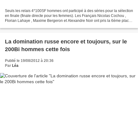
Seuls les relais 4*100SF hommes ont participé à des séries pour la sélection
en finale (finale directe pour les femmes). Les Français Nicolas Cochou ,
Florian Lahaye , Maxime Bergeron et Alexandre Noir ont pris la 6ème place
pour la finale en 2'33''39....
La domination russe encore et toujours, sur le
200Bi hommes cette fois
Publié le 19/08/2012 à 20:36
Par
Léa