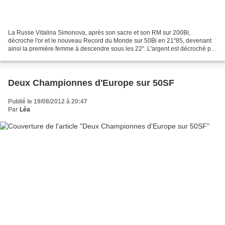
La Russe Vitalina Simonova, après son sacre et son RM sur 200Bi,
décroche l'or et le nouveau Record du Monde sur 50Bi en 21''85, devenant
ainsi la première femme à descendre sous les 22''. L'argent est décroché par
sa compatriote Irina Vodneva en 22''38....
Deux Championnes d'Europe sur 50SF
Publié le 19/08/2012 à 20:47
Par
Léa