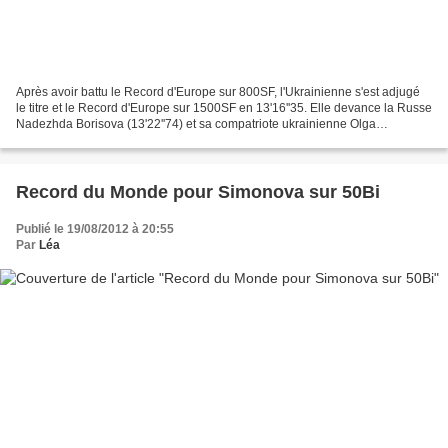
Après avoir battu le Record d'Europe sur 800SF, l'Ukrainienne s'est adjugé
le titre et le Record d'Europe sur 1500SF en 13'16''35. Elle devance la Russe
Nadezhda Borisova (13'22''74) et sa compatriote ukrainienne Olga
Godovana (13'35''95). Rnk Surname...
Record du Monde pour Simonova sur 50Bi
Publié le 19/08/2012 à 20:55
Par
Léa