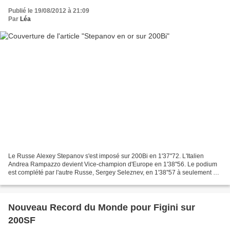
Publié le 19/08/2012 à 21:09
Par
Léa
Le Russe Alexey Stepanov s'est imposé sur 200Bi en 1'37''72. L'Italien
Andrea Rampazzo devient Vice-champion d'Europe en 1'38''56. Le podium
est complété par l'autre Russe, Sergey Seleznev, en 1'38''57 à seulement 1
centième de l'Italien. Rnk Surname...
Nouveau Record du Monde pour Figini sur
200SF